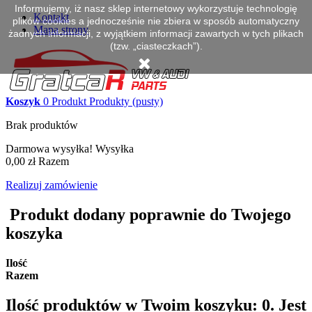
Informujemy, iż nasz sklep internetowy wykorzystuje technologię
Kontakt
plików cookies a jednocześnie nie zbiera w sposób automatyczny
Mapa strony
żadnych informacji, z wyjątkiem informacji zawartych w tych plikach
(tzw. „ciasteczkach”).
Koszyk
0
Produkt
Produkty
(pusty)
Brak produktów
Darmowa wysyłka!
Wysyłka
0,00 zł
Razem
Realizuj zamówienie
Produkt dodany poprawnie do Twojego
koszyka
Ilość
Razem
Ilość produktów w Twoim koszyku:
0
.
Jest