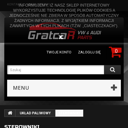
KONTAKT
MAPA STRONY
INFORMUJEMY, IŻ NASZ SKLEP INTERNETOWY
WYKORZYSTUJE TECHNOLOGIĘ PLIKÓW COOKIES A
JEDNOCZEŚNIE NIE ZBIERA W SPOSÓB AUTOMATYCZNY
ŻADNYCH INFORMACJI, Z WYJĄTKIEM INFORMACJI
ZAWARTYCH W TYCH PLIKACH (TZW. „CIASTECZKACH”).
0
TWOJE KONTO
ZALOGUJ SIĘ
MENU
UKŁAD PALIWOWY
STEROWNIKI
STEROWNIKI