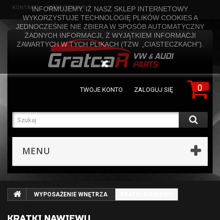
KONTAKT
MAPA STRONY
INFORMUJEMY, IŻ NASZ SKLEP INTERNETOWY
WYKORZYSTUJE TECHNOLOGIĘ PLIKÓW COOKIES A
JEDNOCZEŚNIE NIE ZBIERA W SPOSÓB AUTOMATYCZNY
ŻADNYCH INFORMACJI, Z WYJĄTKIEM INFORMACJI
ZAWARTYCH W TYCH PLIKACH (TZW. „CIASTECZKACH”).
0
TWOJE KONTO
ZALOGUJ SIĘ
MENU
WYPOSAŻENIE WNĘTRZA
KRATKI NAWIEWU
KRATKI NAWIEWU