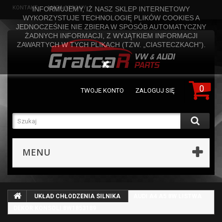
KONTAKT
MAPA STRONY
INFORMUJEMY, IŻ NASZ SKLEP INTERNETOWY
WYKORZYSTUJE TECHNOLOGIĘ PLIKÓW COOKIES A
JEDNOCZEŚNIE NIE ZBIERA W SPOSÓB AUTOMATYCZNY
ŻADNYCH INFORMACJI, Z WYJĄTKIEM INFORMACJI
ZAWARTYCH W TYCH PLIKACH (TZW. „CIASTECZKACH”).
0
TWOJE KONTO
ZALOGUJ SIĘ
MENU
UKŁAD CHŁODZENIA SILNIKA
AUDI A4 A5 8W LISTWA
DEKOR KONSOLI 8W1853189